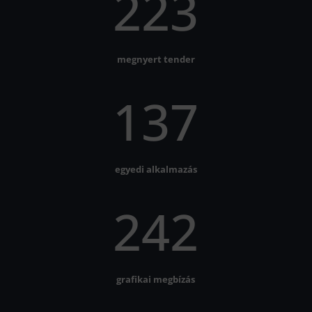
223
megnyert tender
137
egyedi alkalmazás
242
grafikai megbízás