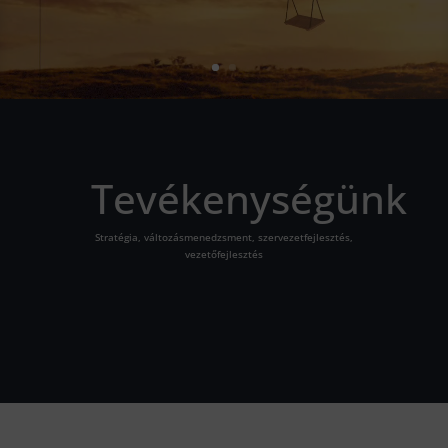
Tevékenységünk
Stratégia, változásmenedzsment, szervezetfejlesztés,
vezetőfejlesztés