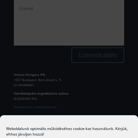
Üzenetküldés
Unicus Hungary Kft.
1027 Budapest, Bem József u. 9.
01-09-889861
Felnőttképzési engedélyünk száma:
B/2020/001353
Adatkezelési szabályzatunk
Kapcsolattartás és panaszkezelés:
Weboldalunk optimális működéséhez cookie-kat használunk. Kérjük,
Levélben:
Unicus Hungary Kft.
ehhez járuljon hozzá!
1027 Budapest, Bem József u. 9.