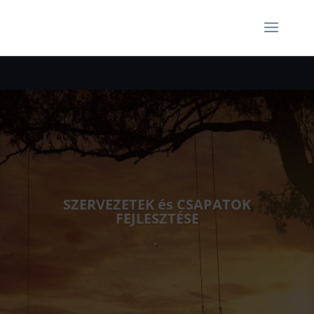
Videólejátszó
SZERVEZETEK és CSAPATOK
FEJLESZTÉSE